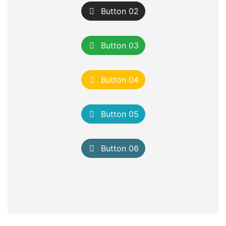
Button 02
Button 03
Button 04
Button 05
Button 06