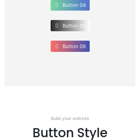
Button 04
Button 05
Button 06
Build your website
Button Style