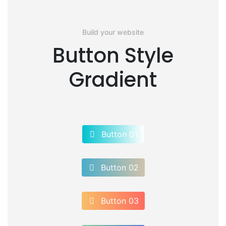
Build your website
Button Style
Gradient
Button 01
Button 02
Button 03