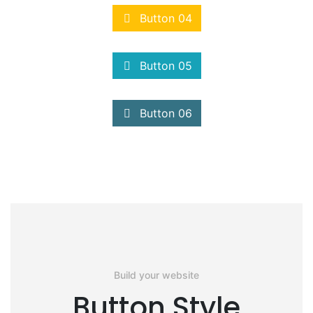
Button 04
Button 05
Button 06
Build your website
Button Style