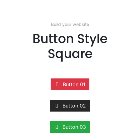
Build your website
Button Style
Square
Button 01
Button 02
Button 03