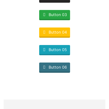
Button 03
Button 04
Button 05
Button 06