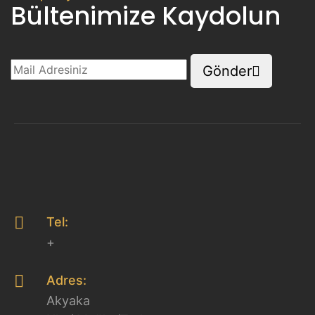
Bültenimize Kaydolun
Gönder
Tel:
+
Adres:
Akyaka