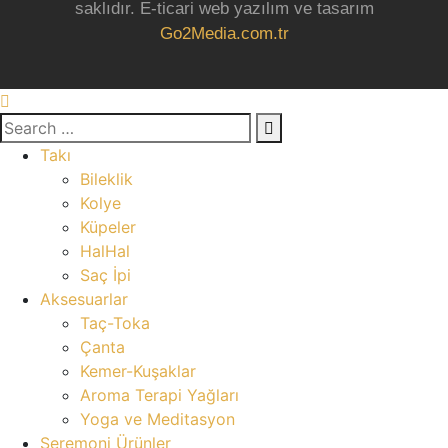
saklıdır. E-ticari web yazılım ve tasarım
Go2Media.com.tr
Takı
Bileklik
Kolye
Küpeler
HalHal
Saç İpi
Aksesuarlar
Taç-Toka
Çanta
Kemer-Kuşaklar
Aroma Terapi Yağları
Yoga ve Meditasyon
Seremoni Ürünler