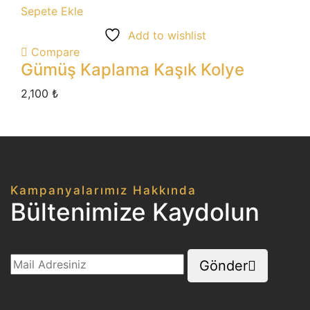
Sepete Ekle
Add to wishlist
Compare
Gümüş Kaplama Kaşık Kolye
2,100
₺
Kampanyalarımız Hakkında
Bültenimize Kaydolun
Gönder